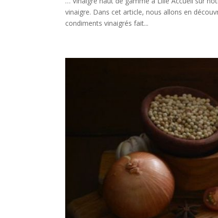
… Vinaigre haut de gamme à Lille Accueil sur n
vinaigre. Dans cet article, nous allons en découvr
condiments vinaigrés fait...